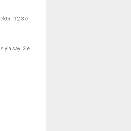
ktir . 12 3 e
sıyla sayı 3 e