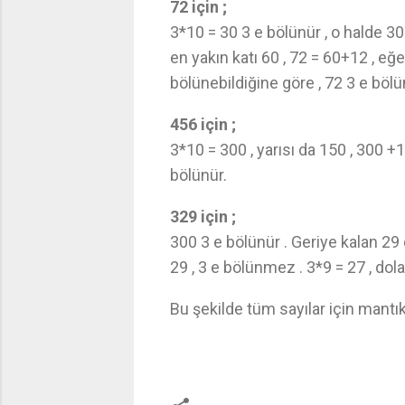
72 için ;
3*10 = 30 3 e bölünür , o halde 30
en yakın katı 60 , 72 = 60+12 , eğ
bölünebildiğine göre , 72 3 e bölü
456 için ;
3*10 = 300 , yarısı da 150 , 300 +1
bölünür.
329 için ;
300 3 e bölünür . Geriye kalan 29
29 , 3 e bölünmez . 3*9 = 27 , do
Bu şekilde tüm sayılar için mantıks