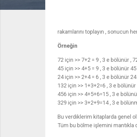
rakamlarını toplayın , sonucun h
Örneğin
72 için >> 7+2 = 9 , 3 e bölünür , 
45 için >> 4+5 = 9 , 3 e bölünür 4
24 için >> 2+4 = 6 , 3 e bölünür 2
132 için >> 1+3+2=6 , 3 e bölünür
456 için >> 4+5+6=15 , 3 e bölünü
329 için >> 3+2+9=14 , 3 e bölü
Bu verdiklerim kitaplarda genel ola
Tüm bu bölme işlemini mantıkla da