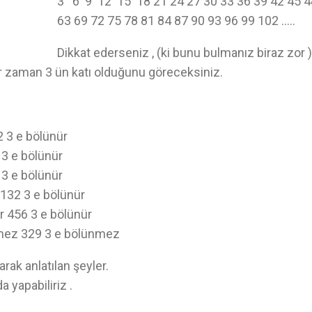
3 6 9 12 15 18 21 24 27 30 33 36 39 42 45 4
63 69 72 75 78 81 84 87 90 93 96 99 102 .....
Dikkat ederseniz , (ki bunu bulmanız biraz zor )
er zaman 3 ün katı olduğunu göreceksiniz.
72 3 e bölünür
5 3 e bölünür
4 3 e bölünür
 132 3 e bölünür
r 456 3 e bölünür
nmez 329 3 e bölünmez
rak anlatılan şeyler.
 yapabiliriz .