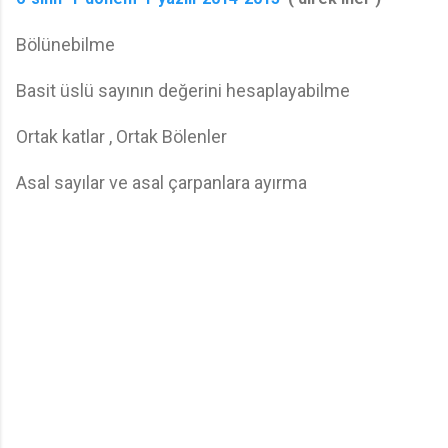
Bölünebilme
Basit üslü sayının değerini hesaplayabilme
Ortak katlar , Ortak Bölenler
Asal sayılar ve asal çarpanlara ayırma
Y
o
r
u
m