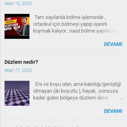
Mart 10, 2022
Tam sayılarda bölme işleminde ,
ortaokul için bölmeyi yapıp işareti
koymak kalıyor , nasıl bölme yapılacağı
ilkokul konusudur . Örneğin 72 yi 12 ye
DEVAMI
nasıl böleceğinizi ilkokulda öğrenmeniz
gerekiyor .Bunu yapamıyorsanız ,
hesap makinası kullanın ! Ortaokulda
Düzlem nedir?
bilmeniz gereken işaretlerin
Mart 11, 2022
durumudur . + : + = + Artının artıya
bölümü artı - : - = + Eksinin eksiye
Eni ve boyu olan, ama kalınlığı/genişliği
bölümü ARTI - : + = - Eksinin artıya
olmayan (iki boyutlu ), hayali, sonsuza
bölümü eksi + : - = - Artının eksiye
kadar giden bölgeye düzlem denir.
bölümü - Aynı işaretlerin birbirine
Sınıfınızın , evinizin , sıranızın üzerinde
bölümü + , farklı işaretlerin birbirine
DEVAMI
incecik bir perde düşünün, ve bu
bölümü - dir . 12: 2 = 6 Her iki sayı da
perdenin tüm yönlere doğru sınıfınızı,
pozitif sonuç pozitif -30 : (-2 ) = 15 Her
evinizi , dağları tepeleri aşıp , dünyanın
iki sayı da pozitif sonuç pozitif . 30 : (-2