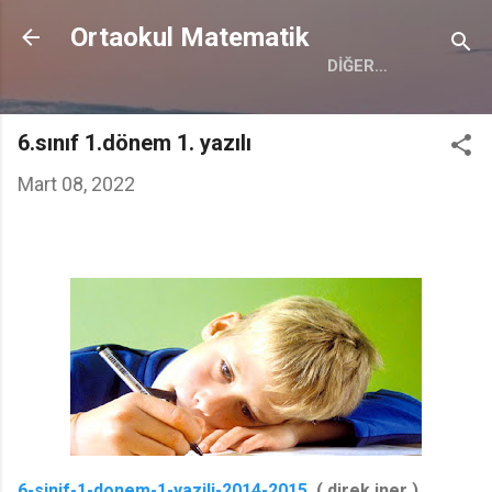
Ana içeriğe atla
Ortaokul Matematik
DIĞER…
6.sınıf 1.dönem 1. yazılı
Mart 08, 2022
6-sinif-1-donem-1-yazili-2014-2015
( direk iner )