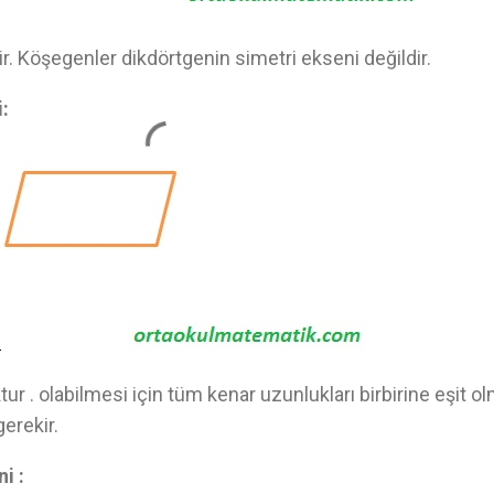
ir. Köşegenler dikdörtgenin simetri ekseni değildir.
:
ur . olabilmesi için tüm kenar uzunlukları birbirine eşit ol
erekir.
i :