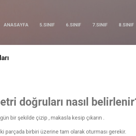
Ana içeriğe atla
ANASAYFA
5.SINIF
6.SINIF
7.SINIF
8.SINIF
arı
tri doğruları nasıl belirlenir
n bir şekilde çizip , makasla kesip çıkarın .
iki parçada birbiri üzerine tam olarak oturması gerekir.