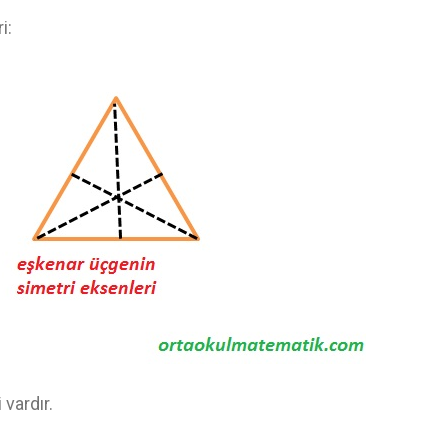
i:
vardır.