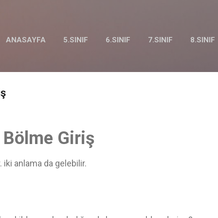
Ana içeriğe atla
ANASAYFA
5.SINIF
6.SINIF
7.SINIF
8.SINIF
iş
 Bölme Giriş
iki anlama da gelebilir.