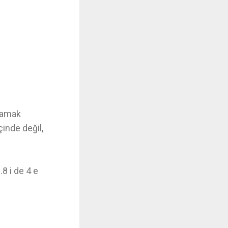
asamak
çinde değil,
.
8 i de 4 e