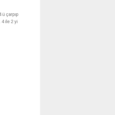
4 ü çarpıp
4 ile 2 yi