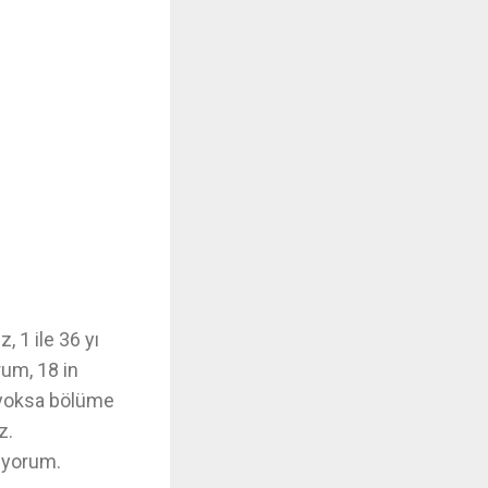
, 1 ile 36 yı
rum, 18 in
a yoksa bölüme
uz.
rıyorum.