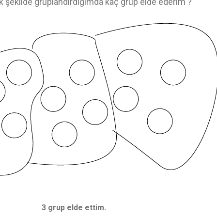
ak şekilde gruplandırdığımda kaç grup elde ederim ?
3 grup elde ettim.