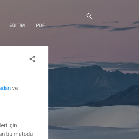
EĞITIM
PDF
tadan
ve
eri için
man bu metodu