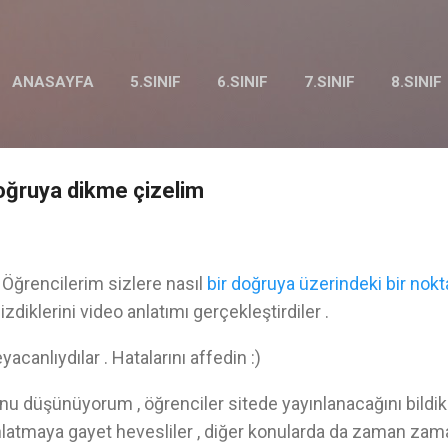
Ana içeriğe atla
ANASAYFA
5.SINIF
6.SINIF
7.SINIF
8.SINIF
oğruya dikme çizelim
, Öğrencilerim sizlere nasıl
bir doğruya üzerindeki bir nok
zdiklerini video anlatımı gerçekleştirdiler .
heyacanlıydılar . Hatalarını affedin :)
u düşünüyorum , öğrenciler sitede yayınlanacağını bildikl
latmaya gayet hevesliler , diğer konularda da zaman za