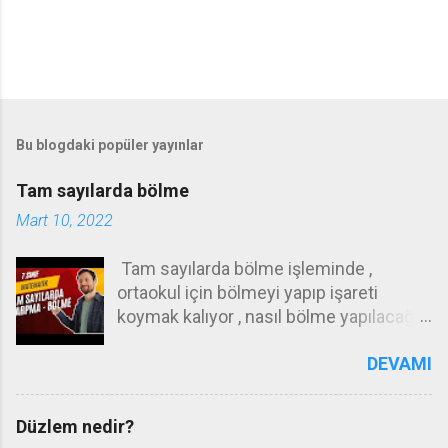
Bu blogdaki popüler yayınlar
Tam sayılarda bölme
Mart 10, 2022
Tam sayılarda bölme işleminde ,
ortaokul için bölmeyi yapıp işareti
koymak kalıyor , nasıl bölme yapılacağı
ilkokul konusudur . Örneğin 72 yi 12 ye
DEVAMI
nasıl böleceğinizi ilkokulda öğrenmeniz
gerekiyor .Bunu yapamıyorsanız ,
hesap makinası kullanın ! Ortaokulda
Düzlem nedir?
bilmeniz gereken işaretlerin