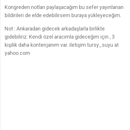
Kongreden notları paylaşacağım bu sefer yayınlanan
bildirileri de elde edebilirsem buraya yükleyeceğim.
Not : Ankaradan gidecek arkadaşlarla birlikte
gidebiliriz. Kendi özel aracımla gideceğim için , 3
kişilik daha kontenjanım var. iletişim tursy_suyu at
yahoo.com
Y
o
r
u
m