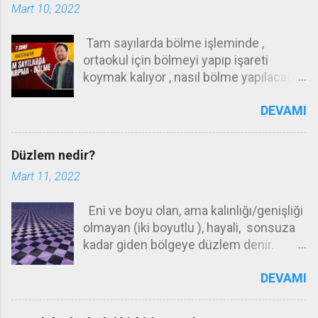
Mart 10, 2022
Tam sayılarda bölme işleminde ,
ortaokul için bölmeyi yapıp işareti
koymak kalıyor , nasıl bölme yapılacağı
ilkokul konusudur . Örneğin 72 yi 12 ye
DEVAMI
nasıl böleceğinizi ilkokulda öğrenmeniz
gerekiyor .Bunu yapamıyorsanız ,
hesap makinası kullanın ! Ortaokulda
Düzlem nedir?
bilmeniz gereken işaretlerin
Mart 11, 2022
durumudur . + : + = + Artının artıya
bölümü artı - : - = + Eksinin eksiye
Eni ve boyu olan, ama kalınlığı/genişliği
bölümü ARTI - : + = - Eksinin artıya
olmayan (iki boyutlu ), hayali, sonsuza
bölümü eksi + : - = - Artının eksiye
kadar giden bölgeye düzlem denir.
bölümü - Aynı işaretlerin birbirine
Sınıfınızın , evinizin , sıranızın üzerinde
bölümü + , farklı işaretlerin birbirine
DEVAMI
incecik bir perde düşünün, ve bu
bölümü - dir . 12: 2 = 6 Her iki sayı da
perdenin tüm yönlere doğru sınıfınızı,
pozitif sonuç pozitif -30 : (-2 ) = 15 Her
evinizi , dağları tepeleri aşıp , dünyanın
iki sayı da pozitif sonuç pozitif . 30 : (-2