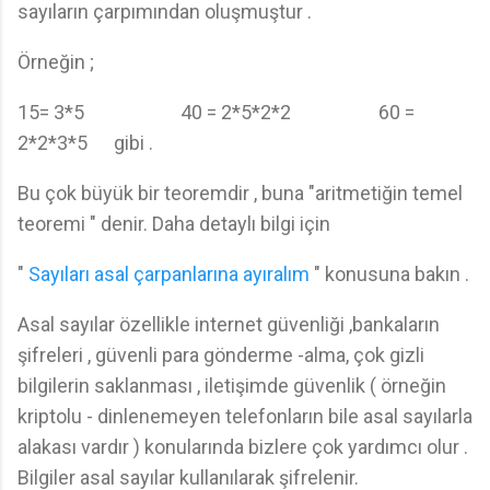
sayıların çarpımından oluşmuştur .
Örneğin ;
15= 3*5 40 = 2*5*2*2 60 =
2*2*3*5 gibi .
Bu çok büyük bir teoremdir , buna "aritmetiğin temel
teoremi " denir. Daha detaylı bilgi için
"
Sayıları asal çarpanlarına ayıralım
" konusuna bakın .
Asal sayılar özellikle internet güvenliği ,bankaların
şifreleri , güvenli para gönderme -alma, çok gizli
bilgilerin saklanması , iletişimde güvenlik ( örneğin
kriptolu - dinlenemeyen telefonların bile asal sayılarla
alakası vardır ) konularında bizlere çok yardımcı olur .
Bilgiler asal sayılar kullanılarak şifrelenir.