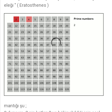
eleği " ( Eratosthenes )
mantığı şu ;