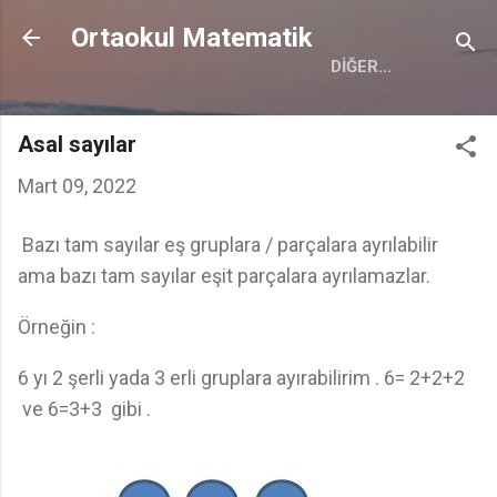
Ana içeriğe atla
Ortaokul Matematik
DIĞER…
Asal sayılar
Mart 09, 2022
Bazı tam sayılar eş gruplara / parçalara ayrılabilir
ama bazı tam sayılar eşit parçalara ayrılamazlar.
Örneğin :
6 yı 2 şerli yada 3 erli gruplara ayırabilirim . 6= 2+2+2
ve 6=3+3 gibi .