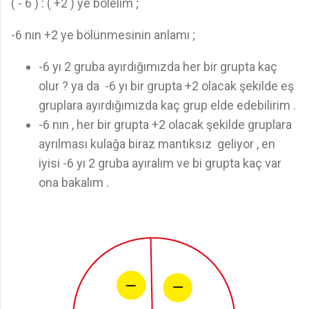
( - 6 ) : ( +2 ) ye bölelim ;
-6 nın +2 ye bölünmesinin anlamı ;
-6 yı 2 gruba ayırdığımızda her bir grupta kaç
olur ? ya da -6 yı bir grupta +2 olacak şekilde eş
gruplara ayırdığımızda kaç grup elde edebilirim .
-6 nın , her bir grupta +2 olacak şekilde gruplara
ayrılması kulağa biraz mantıksız geliyor , en
iyisi -6 yı 2 gruba ayıralım ve bi grupta kaç var
ona bakalım .