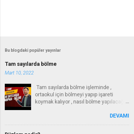
Bu blogdaki popüler yayınlar
Tam sayılarda bölme
Mart 10, 2022
Tam sayılarda bölme işleminde ,
ortaokul için bölmeyi yapıp işareti
koymak kalıyor , nasıl bölme yapılacağı
ilkokul konusudur . Örneğin 72 yi 12 ye
DEVAMI
nasıl böleceğinizi ilkokulda öğrenmeniz
gerekiyor .Bunu yapamıyorsanız ,
hesap makinası kullanın ! Ortaokulda