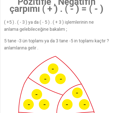
Pozitifle , Negatifin
çarpımı ( + ) . ( - ) = ( - )
( +5 ) . ( - 3 ) ya da ( - 5 ) . ( + 3 ) işlemlerinin ne
anlama gelebileceğine bakalım ;
5 tane -3 ün toplamı ya da 3 tane -5 in toplamı kaçtır ?
anlamlarına gelir .