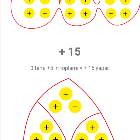
+ 15
3 tane +5 in toplamı = + 15 yapar.