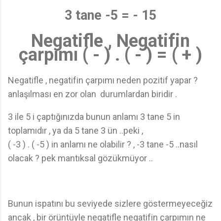
3 tane -5 = - 15
Negatifle , Negatifin
çarpımı ( - ) . ( - ) = ( + )
Negatifle , negatifin çarpımı neden pozitif yapar ?
anlaşılması en zor olan durumlardan biridir .
3 ile 5 i çaptığınızda bunun anlamı 3 tane 5 in
toplamıdır , ya da 5 tane 3 ün ..peki ,
( -3 ) . ( -5 ) in anlamı ne olabilir ? , -3 tane -5 ..nasıl
olacak ? pek mantıksal gözükmüyor ..
Bunun ispatını bu seviyede sizlere göstermeyeceğiz
ancak , bir örüntüyle negatifle negatifin çarpımın ne