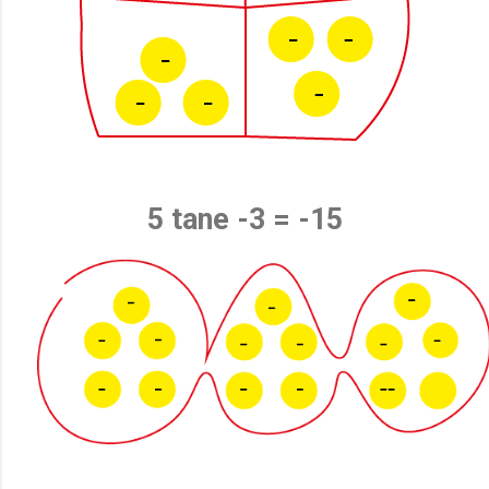
5 tane -3 = -15