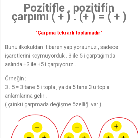
Pozitifle , pozitifin
çarpımı ( + ) . (+ ) = ( + )
"Çarpma tekrarlı toplamadır"
Bunu ilkokuldan itibaren yapıyorsunuz , sadece
işaretlerini koymuyorduk . 3 ile 5 i çarptığımda
aslında +3 ile +5 i çarpıyoruz .
Örneğin ;
3 . 5 = 3 tane 5 i topla , ya da 5 tane 3 ü topla
anlamlarına gelir .
( çünkü çarpmada değişme özelliği var )