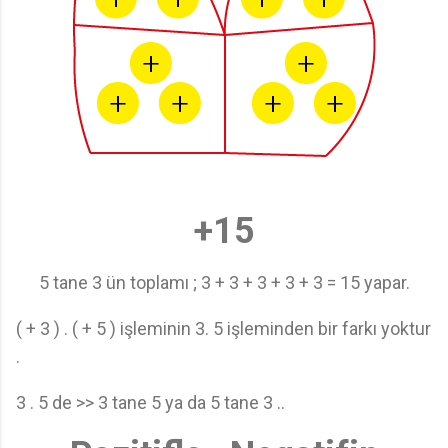
+15
5 tane 3 ün toplamı ; 3 + 3 + 3 + 3 + 3 = 15 yapar.
( + 3 ) . ( + 5 ) işleminin 3. 5 işleminden bir farkı yoktur
.
3 . 5 de >> 3 tane 5 ya da 5 tane 3 ..